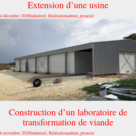
Extension d’une usine
4 décembre 2020
Industriel
,
Réalisation
admin_proacier
Construction d’un laboratoire de
transformation de viande
6 novembre 2020
Industriel
,
Réalisation
admin_proacier