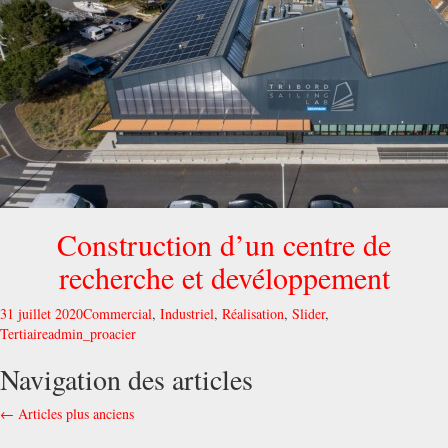
Construction d’un centre de
recherche et devéloppement
31 juillet 2020
Commercial
,
Industriel
,
Réalisation
,
Slider
,
Tertiaire
admin_proacier
Navigation des articles
←
Articles plus anciens