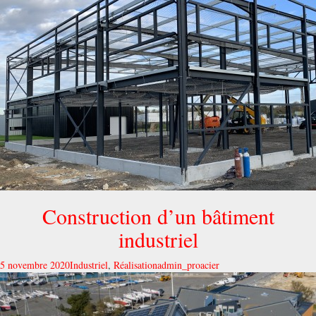
Construction d’un bâtiment
industriel
5 novembre 2020
Industriel
,
Réalisation
admin_proacier