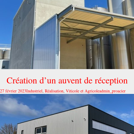
Création d’un auvent de réception
27 février 2023
Industriel
,
Réalisation
,
Viticole et Agricole
admin_proacier