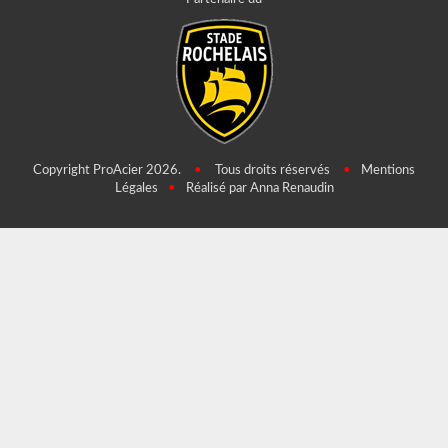
Copyright ProAcier 2026.
•
Tous droits réservés
•
Mentions
Légales
•
Réalisé par Anna Renaudin