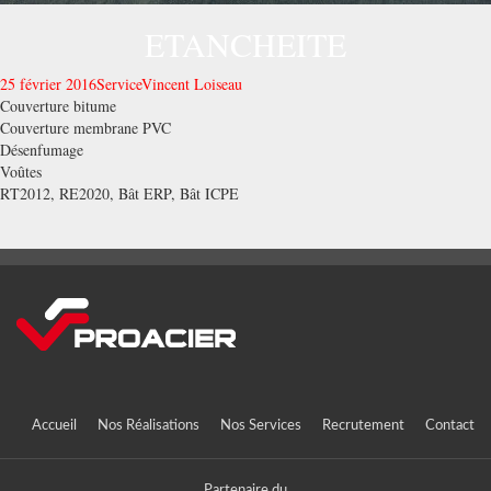
ETANCHEITE
25 février 2016
Service
Vincent Loiseau
Couverture bitume
Couverture membrane PVC
Désenfumage
Voûtes
RT2012, RE2020, Bât ERP, Bât ICPE
Accueil
Nos Réalisations
Nos Services
Recrutement
Contact
Partenaire du