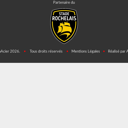
Partenaire du
oAcier 2026.
•
Tous droits réservés
•
Mentions Légales
•
Réalisé par