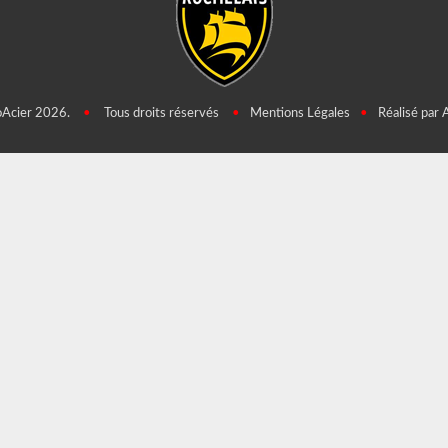
oAcier 2026.
•
Tous droits réservés
•
Mentions Légales
•
Réalisé par