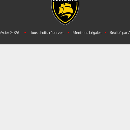
oAcier 2026.
•
Tous droits réservés
•
Mentions Légales
•
Réalisé par