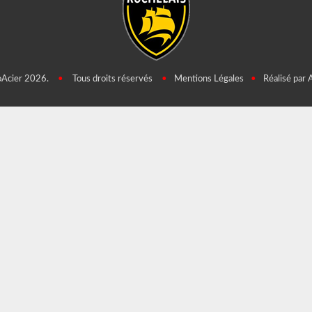
oAcier 2026.
•
Tous droits réservés
•
Mentions Légales
•
Réalisé par