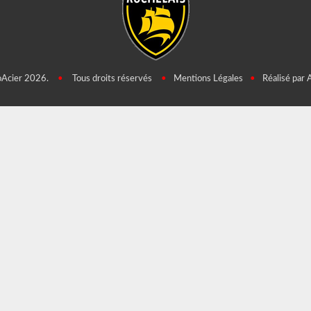
oAcier 2026.
•
Tous droits réservés
•
Mentions Légales
•
Réalisé par