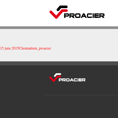
15 juin 2015
Client
admin_proacier