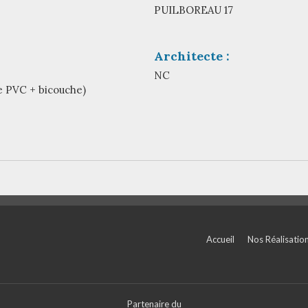
PUILBOREAU 17
Architecte :
NC
 PVC + bicouche)
Accueil
Nos Réalisatio
Partenaire du